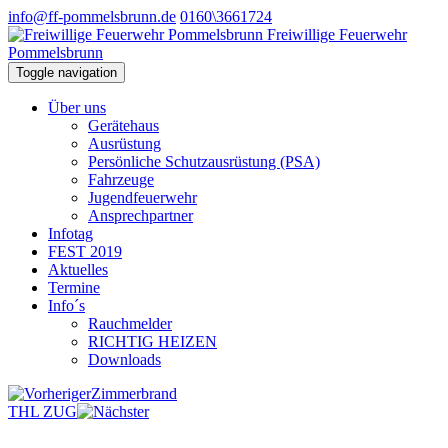
info@ff-pommelsbrunn.de
0160\3661724
Freiwillige Feuerwehr
Pommelsbrunn
Toggle navigation
Über uns
Gerätehaus
Ausrüstung
Persönliche Schutzausrüstung (PSA)
Fahrzeuge
Jugendfeuerwehr
Ansprechpartner
Infotag
FEST 2019
Aktuelles
Termine
Info´s
Rauchmelder
RICHTIG HEIZEN
Downloads
Zimmerbrand
THL ZUG