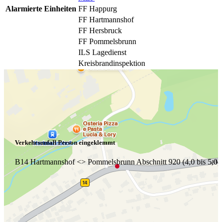
Alarmierte Einheiten
FF Happurg
FF Hartmannshof
FF Hersbruck
FF Pommelsbrunn
ILS Lagedienst
Kreisbrandinspektion
Verkehrsunfall Person eingeklemmt
B14 Hartmannshof <> Pommelsbrunn Abschnitt 920 (4,0 bis 5,0)