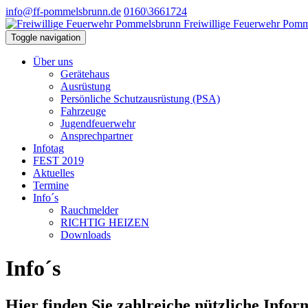
info@ff-pommelsbrunn.de
0160\3661724
Freiwillige Feuerwehr Pom
Toggle navigation
Über uns
Gerätehaus
Ausrüstung
Persönliche Schutzausrüstung (PSA)
Fahrzeuge
Jugendfeuerwehr
Ansprechpartner
Infotag
FEST 2019
Aktuelles
Termine
Info´s
Rauchmelder
RICHTIG HEIZEN
Downloads
Info´s
Hier finden Sie zahlreiche nützliche Inf