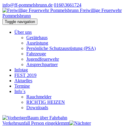
info@ff-pommelsbrunn.de
0160\3661724
Freiwillige Feuerwehr
Pommelsbrunn
Toggle navigation
Über uns
Gerätehaus
Ausrüstung
Persönliche Schutzausrüstung (PSA)
Fahrzeuge
Jugendfeuerwehr
Ansprechpartner
Infotag
FEST 2019
Aktuelles
Termine
Info´s
Rauchmelder
RICHTIG HEIZEN
Downloads
Baum über Fahrbahn
Verkehrsunfall Person eingeklemmt