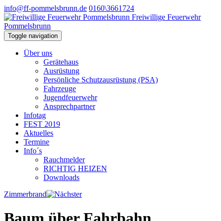
info@ff-pommelsbrunn.de
0160\3661724
Freiwillige Feuerwehr
Pommelsbrunn
Toggle navigation
Über uns
Gerätehaus
Ausrüstung
Persönliche Schutzausrüstung (PSA)
Fahrzeuge
Jugendfeuerwehr
Ansprechpartner
Infotag
FEST 2019
Aktuelles
Termine
Info´s
Rauchmelder
RICHTIG HEIZEN
Downloads
Zimmerbrand
Baum über Fahrbahn