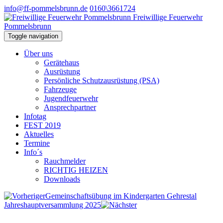
info@ff-pommelsbrunn.de
0160\3661724
Freiwillige Feuerwehr
Pommelsbrunn
Toggle navigation
Über uns
Gerätehaus
Ausrüstung
Persönliche Schutzausrüstung (PSA)
Fahrzeuge
Jugendfeuerwehr
Ansprechpartner
Infotag
FEST 2019
Aktuelles
Termine
Info´s
Rauchmelder
RICHTIG HEIZEN
Downloads
Gemeinschaftsübung im Kindergarten Gehrestal
Jahreshauptversammlung 2025