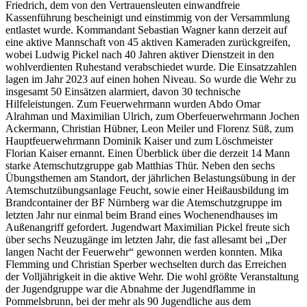
Friedrich, dem von den Vertrauensleuten einwandfreie
Kassenführung bescheinigt und einstimmig von der Versammlung
entlastet wurde. Kommandant Sebastian Wagner kann derzeit auf
eine aktive Mannschaft von 45 aktiven Kameraden zurückgreifen,
wobei Ludwig Pickel nach 40 Jahren aktiver Dienstzeit in den
wohlverdienten Ruhestand verabschiedet wurde. Die Einsatzzahlen
lagen im Jahr 2023 auf einen hohen Niveau. So wurde die Wehr zu
insgesamt 50 Einsätzen alarmiert, davon 30 technische
Hilfeleistungen. Zum Feuerwehrmann wurden Abdo Omar
Alrahman und Maximilian Ulrich, zum Oberfeuerwehrmann Jochen
Ackermann, Christian Hübner, Leon Meiler und Florenz Süß, zum
Hauptfeuerwehrmann Dominik Kaiser und zum Löschmeister
Florian Kaiser ernannt. Einen Überblick über die derzeit 14 Mann
starke Atemschutzgruppe gab Matthias Thür. Neben den sechs
Übungsthemen am Standort, der jährlichen Belastungsübung in der
Atemschutzübungsanlage Feucht, sowie einer Heißausbildung im
Brandcontainer der BF Nürnberg war die Atemschutzgruppe im
letzten Jahr nur einmal beim Brand eines Wochenendhauses im
Außenangriff gefordert. Jugendwart Maximilian Pickel freute sich
über sechs Neuzugänge im letzten Jahr, die fast allesamt bei „Der
langen Nacht der Feuerwehr“ gewonnen werden konnten. Mika
Flemming und Christian Sperber wechselten durch das Erreichen
der Volljährigkeit in die aktive Wehr. Die wohl größte Veranstaltung
der Jugendgruppe war die Abnahme der Jugendflamme in
Pommelsbrunn, bei der mehr als 90 Jugendliche aus dem